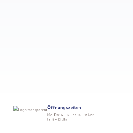
Einfühlungsvermögen zu
begegnen. Ihre Behandlung
gestalten wir natürlich so
schmerzfrei und angenehm wie
möglich und gehen mit viel
Verständnis auf Ihre individuellen
Wünsche und Bedürfnisse ein.
Öffnungszeiten
Mo-Do: 8 – 12 und 14 – 18 Uhr
Fr: 8 – 13 Uhr