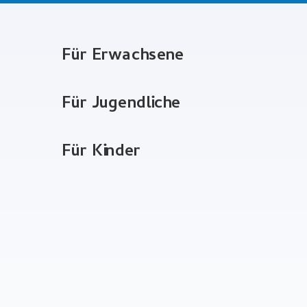
Für Erwachsene
Für Jugendliche
Für Kinder
Angst vorm Zahnarzt?
Uns ist es besonders wichtig, Ihnen
mit Ruhe und einem hohen Maß an