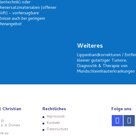
lentechnik) oder
henersatzmaterialien (offener
lift) –
vorhersagbare
bnisse auch bei geringem
henangebot
Weiteres
Lippenbandkorrekturen / Entfe
kleiner gutartiger Tumore,
Diagnostik & Therapie von
Mundschleimhauterkrankungen
t Christian
Rechtliches
Folge uns:
Impressum
 15
Kontakt
 a. d. Donau
Datenschutz
 74 00