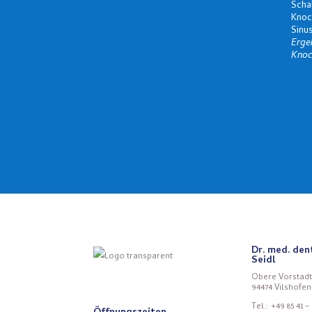
Scha
Knoc
Sinus
Erge
Knoc
Dr. med. den
Seidl
Obere Vorstadt
94474 Vilshofen
Tel.: +49 85 41 –