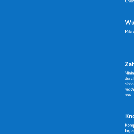
Chem
Wur
Mikr
Za
Mini
durc
sich
mode
und 
Kn
Komp
Eige