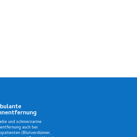
urgie
und
logie
bulante
hnentfernung
elle und schmerzarme
entfernung auch bei
kopatienten (Blutverdünner,