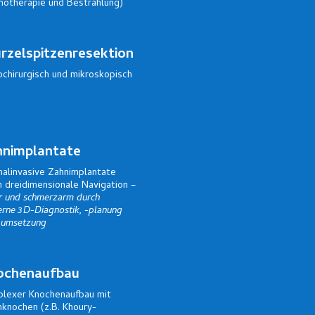
otherapie und Bestrahlung)
zelspitzenresektion
ochirurgisch und mikroskopisch
hnimplantate
malinvasive Zahnimplantate
h dreidimensionale Navigation
–
er und schmerzarm durch
rne 3D-Diagnostik, -planung
-umsetzung
ochenaufbau
lexer Knochenaufbau mit
nknochen (z.B. Khoury-