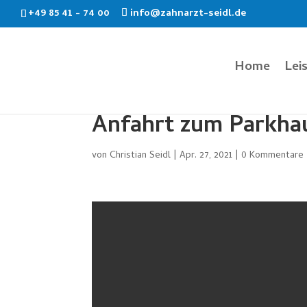
+49 85 41 - 74 00
info@zahnarzt-seidl.de
Home
Lei
Anfahrt zum Parkha
von
Christian Seidl
|
Apr. 27, 2021
|
0 Kommentare