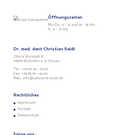
Öffnungszeiten
Mo-Do: 8 – 12 und 14 – 18 Uhr
Fr: 8 – 13 Uhr
Dr. med. dent Christian Seidl
Obere Vorstadt 15
94474 Vilshofen a. d. Donau
Tel.: +49 85 41 – 74 00
Fax: +49 85 41 – 66 69
Mail: info@zahnarzt-seidl.de
Rechtliches
Impressum
Kontakt
Datenschutz
Folge uns: