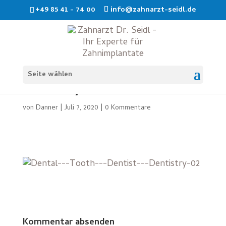
+49 85 41 - 74 00
info@zahnarzt-seidl.de
Dental—Tooth—Dentist—
Seite wählen
Dentistry-02
von
Danner
|
Juli 7, 2020
|
0 Kommentare
Kommentar absenden