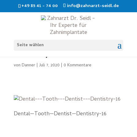
+49 85 41 - 74 00
info@zahnarzt-seidl.de
Dental—Tooth—Dentist—
Seite wählen
Dentistry-16
von
Danner
|
Juli 7, 2020
|
0 Kommentare
Dental—Tooth—Dentist—Dentistry-16