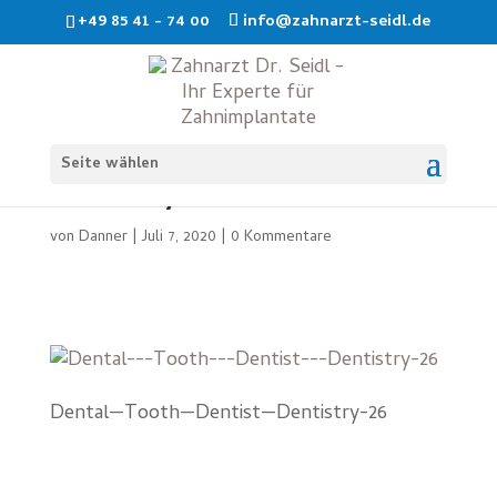
+49 85 41 - 74 00
info@zahnarzt-seidl.de
Dental—Tooth—Dentist—
Seite wählen
Dentistry-26
von
Danner
|
Juli 7, 2020
|
0 Kommentare
Dental—Tooth—Dentist—Dentistry-26