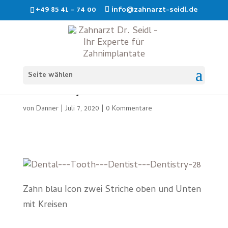
+49 85 41 - 74 00
info@zahnarzt-seidl.de
Dental—Tooth—Dentist—
Seite wählen
Dentistry-28
von
Danner
|
Juli 7, 2020
|
0 Kommentare
Zahn blau Icon zwei Striche oben und Unten
mit Kreisen