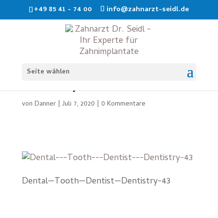
+49 85 41 - 74 00
info@zahnarzt-seidl.de
Dental—Tooth—Dentist—
Seite wählen
Dentistry-43
von
Danner
|
Juli 7, 2020
|
0 Kommentare
Dental—Tooth—Dentist—Dentistry-43