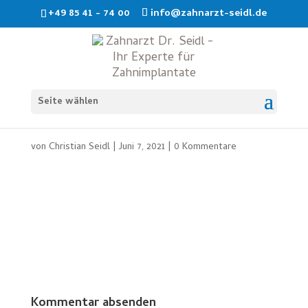
+49 85 41 - 74 00
info@zahnarzt-seidl.de
Freilegung retinierter Zähne
Seite wählen
KKB
von
Christian Seidl
|
Juni 7, 2021
|
0 Kommentare
Kommentar absenden