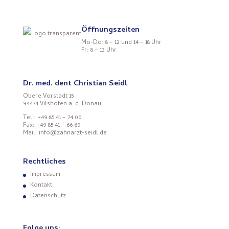
Öffnungszeiten
Mo-Do: 8 – 12 und 14 – 18 Uhr
Fr: 8 – 13 Uhr
Dr. med. dent Christian Seidl
Obere Vorstadt 15
94474 Vilshofen a. d. Donau
Tel.: +49 85 41 – 74 00
Fax: +49 85 41 – 66 69
Mail: info@zahnarzt-seidl.de
Rechtliches
Impressum
Kontakt
Datenschutz
Folge uns: