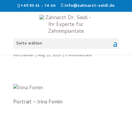
+49 85 41 - 74 00
info@zahnarzt-seidl.de
Irina
Seite wählen
von
Danner
|
Aug. 12, 2020
|
0 Kommentare
Portrait – Irina Fomin