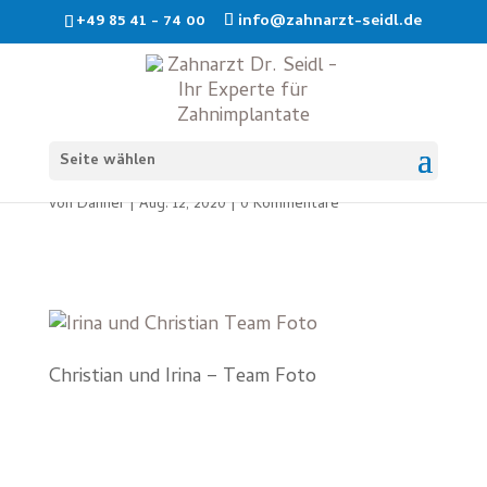
+49 85 41 - 74 00
info@zahnarzt-seidl.de
Irina und Christian
Seite wählen
von
Danner
|
Aug. 12, 2020
|
0 Kommentare
Christian und Irina – Team Foto