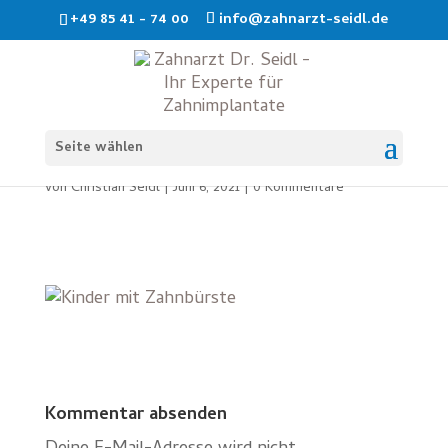
+49 85 41 - 74 00
info@zahnarzt-seidl.de
Kind mit Zahnbürste
Seite wählen
von
Christian Seidl
|
Juni 6, 2021
|
0 Kommentare
Kommentar absenden