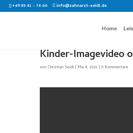
+49 85 41 - 74 00
info@zahnarzt-seidl.de
Home
Lei
Kinder-Imagevideo 
von
Christian Seidl
|
Mai 8, 2021
|
0 Kommentare