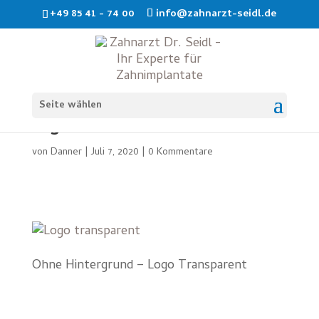
+49 85 41 - 74 00
info@zahnarzt-seidl.de
Logo_web_transparenterhint
Seite wählen
ergrund
von
Danner
|
Juli 7, 2020
|
0 Kommentare
Ohne Hintergrund – Logo Transparent