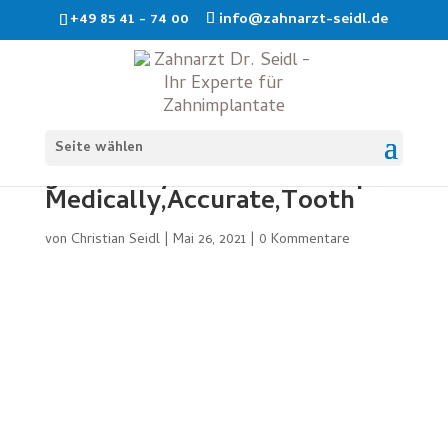
+49 85 41 - 74 00
info@zahnarzt-seidl.de
Tooth,Restoration,With,Fillin
Seite wählen
g,And,Polymerization,Lamp.,
Medically,Accurate,Tooth
von
Christian Seidl
|
Mai 26, 2021
|
0 Kommentare