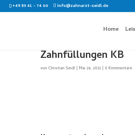
+49 85 41 - 74 00
info@zahnarzt-seidl.de
Home
Lei
Zahnfüllungen KB
von
Christian Seidl
|
Mai 26, 2021
|
0 Kommentare